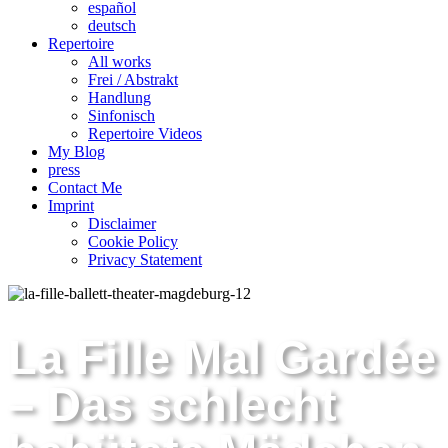
español
deutsch
Repertoire
All works
Frei / Abstrakt
Handlung
Sinfonisch
Repertoire Videos
My Blog
press
Contact Me
Imprint
Disclaimer
Cookie Policy
Privacy Statement
La Fille Mal Gardée
– Das schlecht