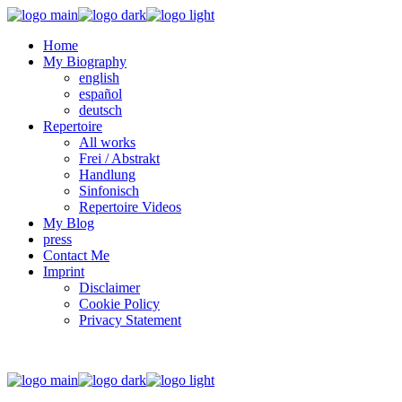
Home
My Biography
english
español
deutsch
Repertoire
All works
Frei / Abstrakt
Handlung
Sinfonisch
Repertoire Videos
My Blog
press
Contact Me
Imprint
Disclaimer
Cookie Policy
Privacy Statement