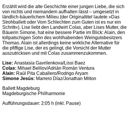
Erzählt wird die alte Geschichte einer jungen Liebe, die sich
von nichts und niemandem aufhalten lässt – umgesetzt in
ländlich-bäuerlichem Milieu (der Originaltitel lautete »Das
Strohballett oder Vom Schlechten zum Guten ist es nur ein
Schritt«). Lise liebt den Landwirt Colas, aber Lises Mutter, die
Bäuerin Simone, hat eine bessere Partie im Blick: Alain, den
tollpatschigen Sohn des wohlhabenden Weingutsbesitzers
Thomas. Alain ist allerdings keine wirkliche Alternative für
die pfiffige Lise, der es gelingt, die Vorsicht der Mutter
auszutricksen und mit Colas zusammenzukommen.
Lise:
Anastasia Gavrilenkova/Lissi Baez
Colas:
Mihael Belilov/Adrián Román Ventura
Alain:
Raúl Pita Caballero/Rodrigo Aryam
Simone Jesús:
Marrero Díaz/Jonathan Milton
Ballett Magdeburg
Magdeburgische Philharmonie
Aufführungsdauer: 2:05 h (inkl. Pause)