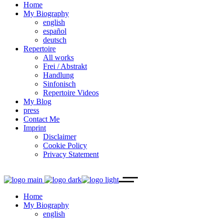
Home
My Biography
english
español
deutsch
Repertoire
All works
Frei / Abstrakt
Handlung
Sinfonisch
Repertoire Videos
My Blog
press
Contact Me
Imprint
Disclaimer
Cookie Policy
Privacy Statement
Home
My Biography
english