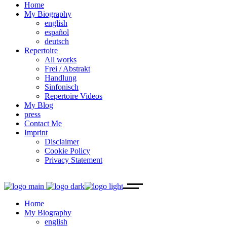
Home
My Biography
english
español
deutsch
Repertoire
All works
Frei / Abstrakt
Handlung
Sinfonisch
Repertoire Videos
My Blog
press
Contact Me
Imprint
Disclaimer
Cookie Policy
Privacy Statement
Home
My Biography
english