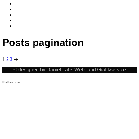
Posts pagination
1
2
3
©
designed by Daniel Labs Web- und Grafikservice
Follow me!