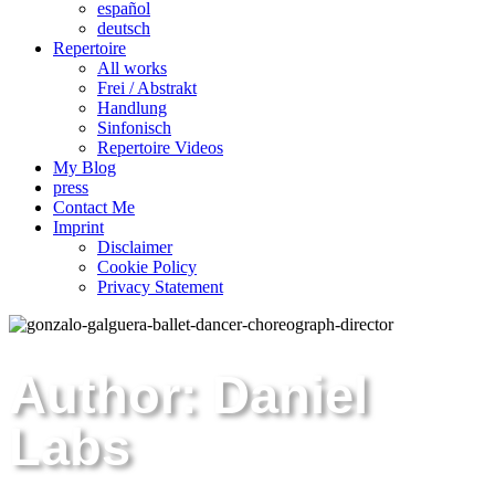
español
deutsch
Repertoire
All works
Frei / Abstrakt
Handlung
Sinfonisch
Repertoire Videos
My Blog
press
Contact Me
Imprint
Disclaimer
Cookie Policy
Privacy Statement
Author: Daniel
Labs