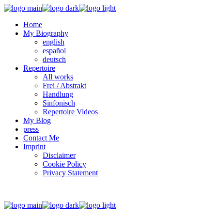
Home
My Biography
english
español
deutsch
Repertoire
All works
Frei / Abstrakt
Handlung
Sinfonisch
Repertoire Videos
My Blog
press
Contact Me
Imprint
Disclaimer
Cookie Policy
Privacy Statement