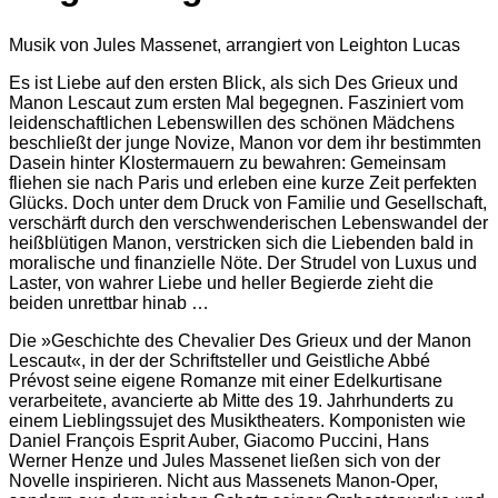
Musik von Jules Massenet, arrangiert von Leighton Lucas
Es ist Liebe auf den ersten Blick, als sich Des Grieux und
Manon Lescaut zum ersten Mal begegnen. Fasziniert vom
leidenschaftlichen Lebenswillen des schönen Mädchens
beschließt der junge Novize, Manon vor dem ihr bestimmten
Dasein hinter Klostermauern zu bewahren: Gemeinsam
fliehen sie nach Paris und erleben eine kurze Zeit perfekten
Glücks. Doch unter dem Druck von Familie und Gesellschaft,
verschärft durch den verschwenderischen Lebenswandel der
heißblütigen Manon, verstricken sich die Liebenden bald in
moralische und finanzielle Nöte. Der Strudel von Luxus und
Laster, von wahrer Liebe und heller Begierde zieht die
beiden unrettbar hinab …
Die »Geschichte des Chevalier Des Grieux und der Manon
Lescaut«, in der der Schriftsteller und Geistliche Abbé
Prévost seine eigene Romanze mit einer Edelkurtisane
verarbeitete, avancierte ab Mitte des 19. Jahrhunderts zu
einem Lieblingssujet des Musiktheaters. Komponisten wie
Daniel François Esprit Auber, Giacomo Puccini, Hans
Werner Henze und Jules Massenet ließen sich von der
Novelle inspirieren. Nicht aus Massenets Manon-Oper,