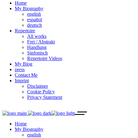
Home
My Biography
english
español
deutsch
Repertoire
All works
Frei / Abstrakt
Handlung
Sinfonisch
Repertoire Videos
My Blog
press
Contact Me
Imprint
Disclaimer
Cookie Policy
Privacy Statement
Home
My Biography
english