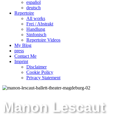
español
deutsch
Repertoire
All works
Frei / Abstrakt
Handlung
Sinfonisch
Repertoire Videos
My Blog
press
Contact Me
Imprint
Disclaimer
Cookie Policy
Privacy Statement
Manon Lescaut