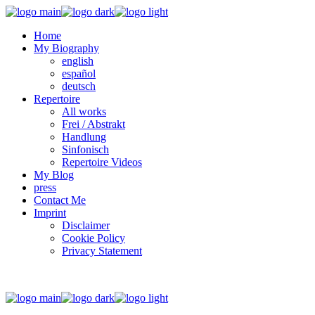
Home
My Biography
english
español
deutsch
Repertoire
All works
Frei / Abstrakt
Handlung
Sinfonisch
Repertoire Videos
My Blog
press
Contact Me
Imprint
Disclaimer
Cookie Policy
Privacy Statement