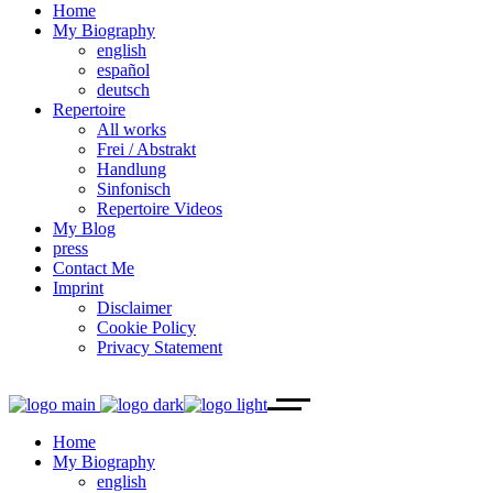
Home
My Biography
english
español
deutsch
Repertoire
All works
Frei / Abstrakt
Handlung
Sinfonisch
Repertoire Videos
My Blog
press
Contact Me
Imprint
Disclaimer
Cookie Policy
Privacy Statement
Home
My Biography
english