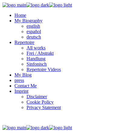
Home
My Biography
english
español
deutsch
Repertoire
All works
Frei / Abstrakt
Handlung
Sinfonisch
Repertoire Videos
My Blog
press
Contact Me
Imprint
Disclaimer
Cookie Policy
Privacy Statement